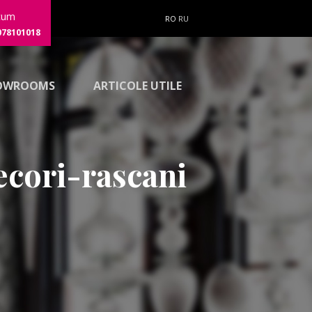
cum
RO
RU
078101018
OWROOMS
ARTICOLE UTILE
cori-rascani