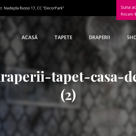
Suna a
tr. Nadejda Russo 17, CC "DecorPark"
Riscani:
ACASĂ
TAPETE
DRAPERII
SH
aperii-tapet-casa-de
(2)