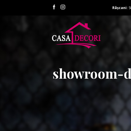
Râșcani:
S
showroom-dr