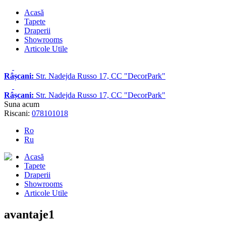
Acasă
Tapete
Draperii
Showrooms
Articole Utile
Râșcani:
Str. Nadejda Russo 17, CC "DecorPark"
Râșcani:
Str. Nadejda Russo 17, CC "DecorPark"
Suna acum
Riscani:
078101018
Ro
Ru
Acasă
Tapete
Draperii
Showrooms
Articole Utile
avantaje1