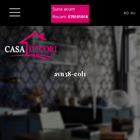
Suna acum
RO
RU
Riscani:
078101018
avn38-col1