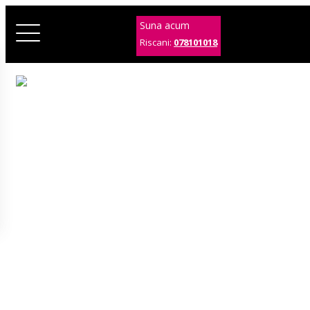
Suna acum
Riscani:
078101018
20170619_190820