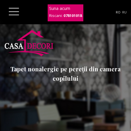
Suna acum
RO
RU
Riscani:
078101018
Tapet nonalergic pe pereţii din camera
copilului