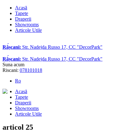
Acasă
Tapete
Draperii
Showrooms
Articole Utile
Râșcani:
Str. Nadejda Russo 17, CC "DecorPark"
Râșcani:
Str. Nadejda Russo 17, CC "DecorPark"
Suna acum
Riscani:
078101018
Ro
Acasă
Tapete
Draperii
Showrooms
Articole Utile
articol 25