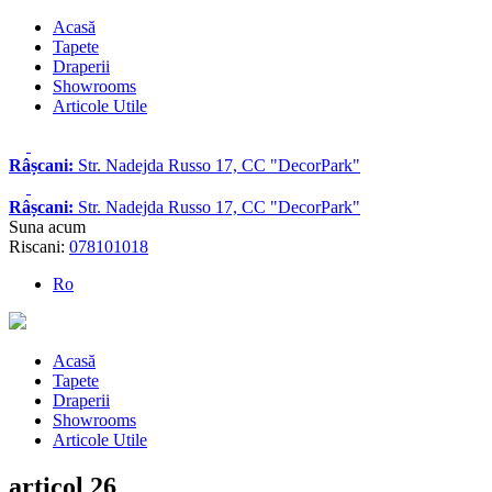
Acasă
Tapete
Draperii
Showrooms
Articole Utile
Râșcani:
Str. Nadejda Russo 17, CC "DecorPark"
Râșcani:
Str. Nadejda Russo 17, CC "DecorPark"
Suna acum
Riscani:
078101018
Ro
Acasă
Tapete
Draperii
Showrooms
Articole Utile
articol 26