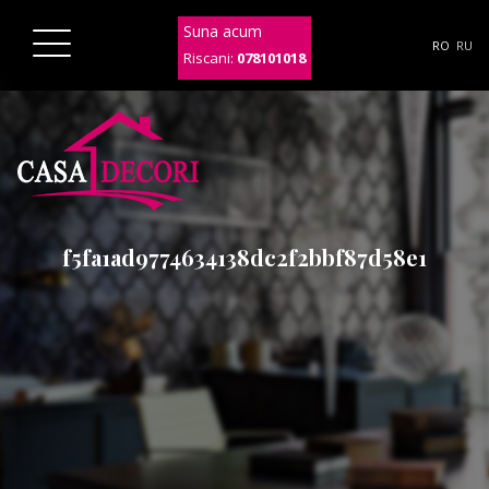
Suna acum
RO
RU
Riscani:
078101018
f5fa1ad9774634138dc2f2bbf87d58e1