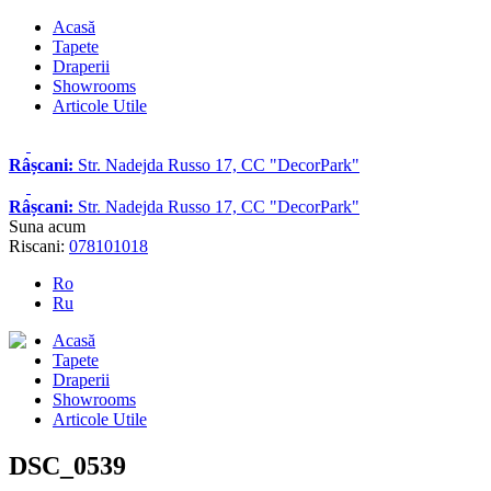
Acasă
Tapete
Draperii
Showrooms
Articole Utile
Râșcani:
Str. Nadejda Russo 17, CC "DecorPark"
Râșcani:
Str. Nadejda Russo 17, CC "DecorPark"
Suna acum
Riscani:
078101018
Ro
Ru
Acasă
Tapete
Draperii
Showrooms
Articole Utile
DSC_0539