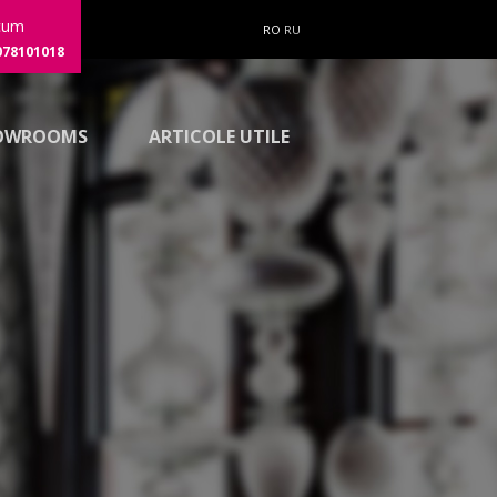
cum
RO
RU
078101018
OWROOMS
ARTICOLE UTILE