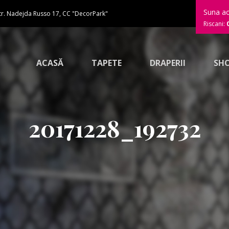
Suna a
tr. Nadejda Russo 17, CC "DecorPark"
Riscani:
ACASĂ
TAPETE
DRAPERII
SH
20171228_192732