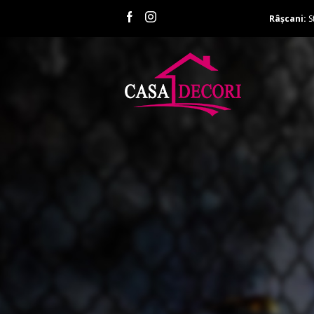
Râșcani:
S