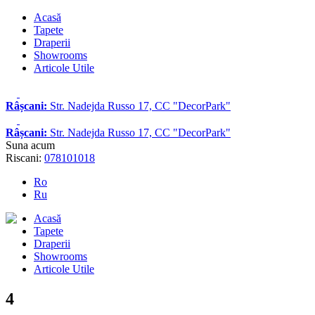
Acasă
Tapete
Draperii
Showrooms
Articole Utile
Râșcani:
Str. Nadejda Russo 17, CC "DecorPark"
Râșcani:
Str. Nadejda Russo 17, CC "DecorPark"
Suna acum
Riscani:
078101018
Ro
Ru
Acasă
Tapete
Draperii
Showrooms
Articole Utile
4