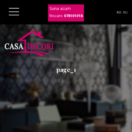
Suna acum
RO
RU
Riscani:
078101018
page_1