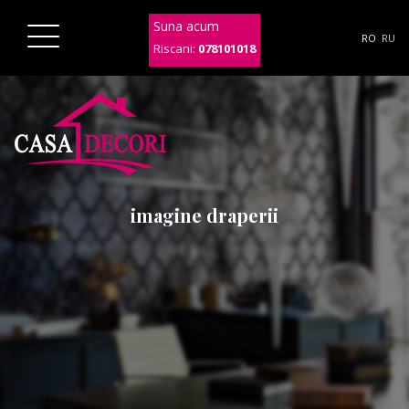
Suna acum
RO
RU
Riscani:
078101018
imagine draperii