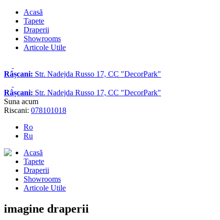
Acasă
Tapete
Draperii
Showrooms
Articole Utile
Râșcani:
Str. Nadejda Russo 17, CC "DecorPark"
Râșcani:
Str. Nadejda Russo 17, CC "DecorPark"
Suna acum
Riscani:
078101018
Ro
Ru
Acasă
Tapete
Draperii
Showrooms
Articole Utile
imagine draperii