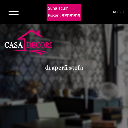
Suna acum
RO
RU
Riscani:
078101018
draperii stofa