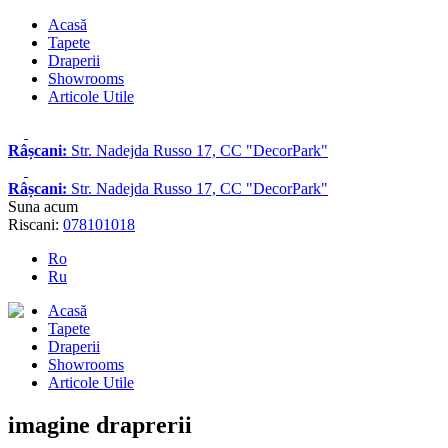
Acasă
Tapete
Draperii
Showrooms
Articole Utile
Râșcani:
Str. Nadejda Russo 17, CC "DecorPark"
Râșcani:
Str. Nadejda Russo 17, CC "DecorPark"
Suna acum
Riscani:
078101018
Ro
Ru
Acasă
Tapete
Draperii
Showrooms
Articole Utile
imagine draprerii