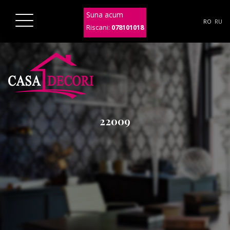
Suna acum
RO
RU
Riscani:
078101018
22009