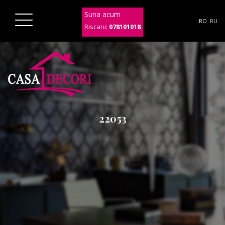
Suna acum
RO
RU
Riscani:
078101018
22053