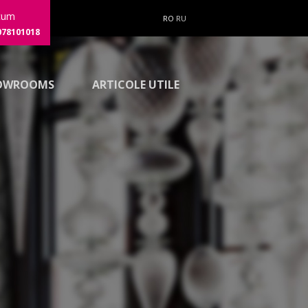
cum
RO
RU
078101018
OWROOMS
ARTICOLE UTILE