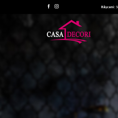
Râșcani:
S