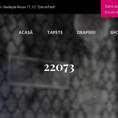
Suna a
tr. Nadejda Russo 17, CC "DecorPark"
Riscani:
ACASĂ
TAPETE
DRAPERII
SH
22073