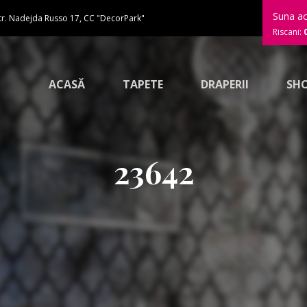
Suna a
tr. Nadejda Russo 17, CC "DecorPark"
Riscani:
ACASĂ
TAPETE
DRAPERII
SH
23642