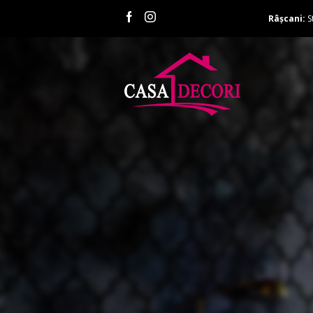
Râșcani:
S