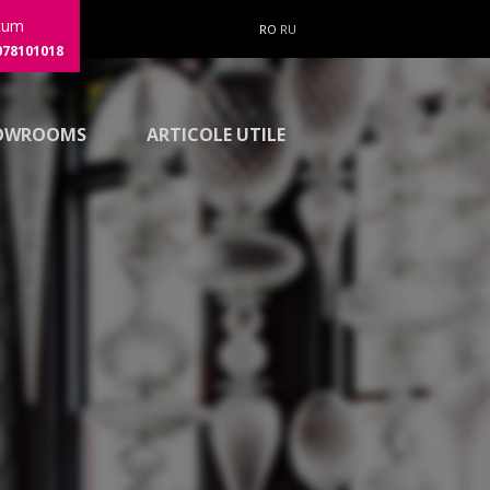
cum
RO
RU
078101018
OWROOMS
ARTICOLE UTILE