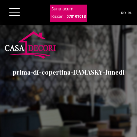
Suna acum
RO
RU
Riscani:
078101018
prima-di-copertina-DAMASKY-lunedi