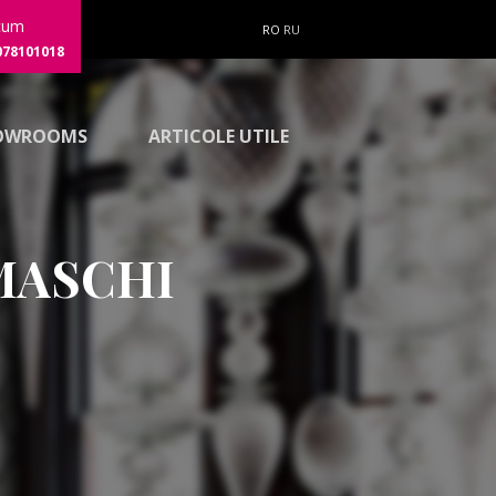
cum
RO
RU
078101018
OWROOMS
ARTICOLE UTILE
AMASCHI