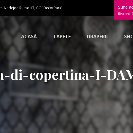
Suna a
tr. Nadejda Russo 17, CC "DecorPark"
Riscani:
ACASĂ
TAPETE
DRAPERII
SH
a-di-copertina-I-D