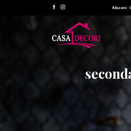
Râșcani:
S
second