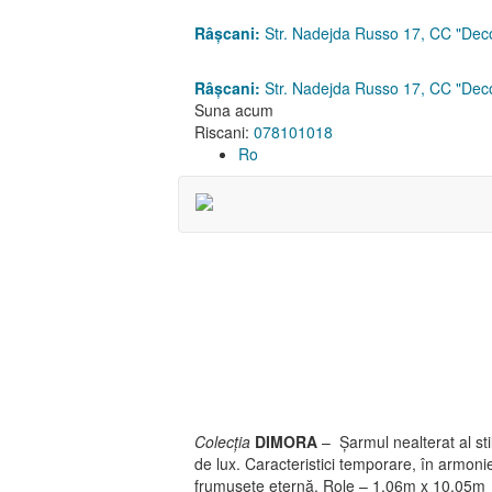
Râșcani:
Str. Nadejda Russo 17, CC "Dec
Râșcani:
Str. Nadejda Russo 17, CC "Dec
Suna acum
Riscani:
078101018
Ro
Colecția
DIMORA
– Șarmul nealterat al stil
de lux. Caracteristici temporare, în armonie 
frumusețe eternă.
Role – 1,06m x 10,05m