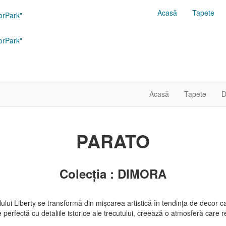
Acasă
Tapete
orPark"
orPark"
Acasă
Tapete
D
PARATO
Colecția : DIMORA
ului Liberty se transformă din mișcarea artistică în tendința de decor casn
perfectă cu detaliile istorice ale trecutului, creează o atmosferă care rev