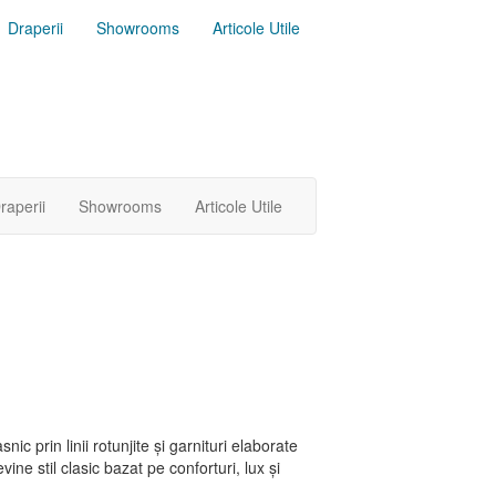
Draperii
Showrooms
Articole Utile
raperii
Showrooms
Articole Utile
ic prin linii rotunjite și garnituri elaborate
ine stil clasic bazat pe conforturi, lux și