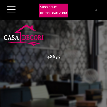
Suna acum
RO
RU
Riscani:
078101018
48675