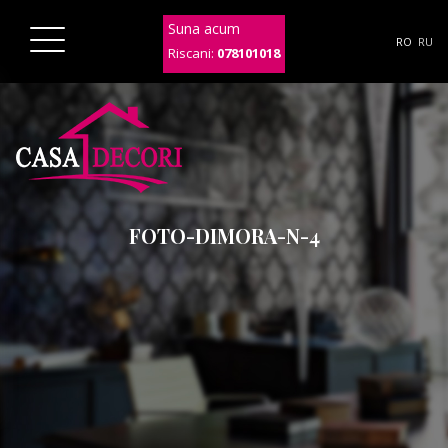
Suna acum
RO
RU
Riscani:
078101018
FOTO-DIMORA-N-4