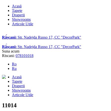
Acasă
Tapete
Draperii
Showrooms
Articole Utile
Râșcani:
Str. Nadejda Russo 17, CC "DecorPark"
Râșcani:
Str. Nadejda Russo 17, CC "DecorPark"
Suna acum
Riscani:
078101018
Ro
Ru
Acasă
Tapete
Draperii
Showrooms
Articole Utile
11014