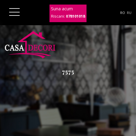
Suna acum
RO
RU
Riscani:
078101018
7575