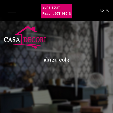
Suna acum
RO
RU
Riscani:
078101018
ab123-col3