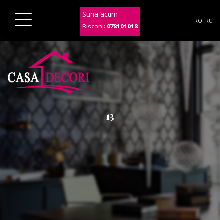
Suna acum
RO
RU
Riscani:
078101018
13