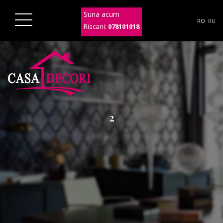
Suna acum
RO
RU
Riscani:
078101018
2