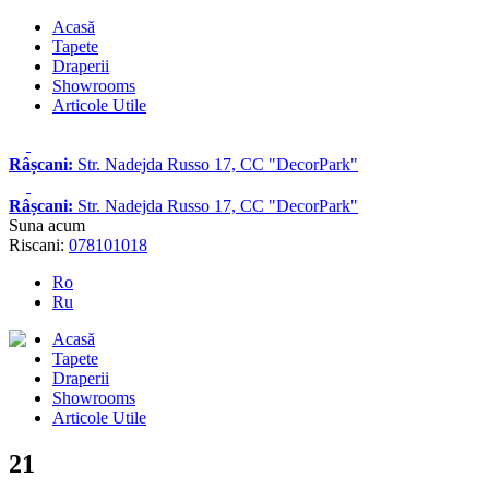
Acasă
Tapete
Draperii
Showrooms
Articole Utile
Râșcani:
Str. Nadejda Russo 17, CC "DecorPark"
Râșcani:
Str. Nadejda Russo 17, CC "DecorPark"
Suna acum
Riscani:
078101018
Ro
Ru
Acasă
Tapete
Draperii
Showrooms
Articole Utile
21