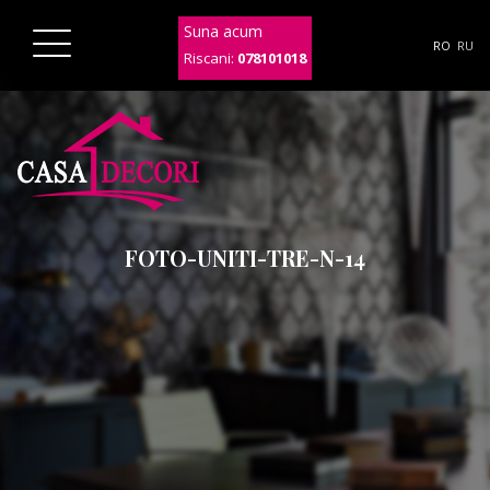
Suna acum
RO
RU
Riscani:
078101018
FOTO-UNITI-TRE-N-14