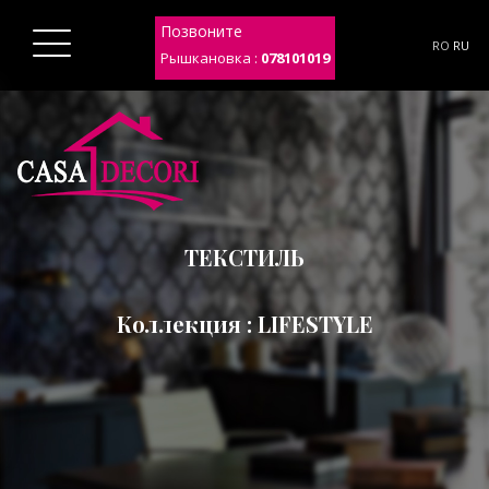
Позвоните
RO
RU
Рышкановка :
078101019
ТЕКСТИЛЬ
Коллекция : LIFESTYLE