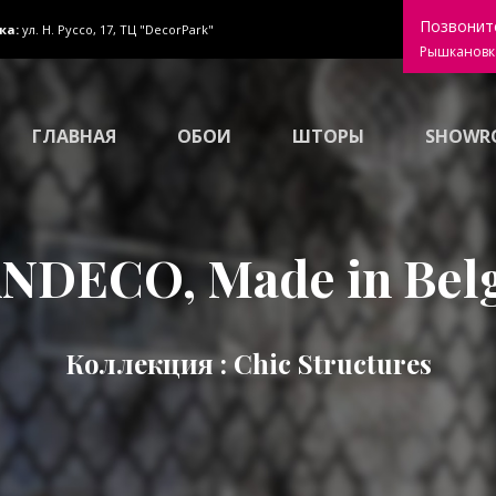
Позвонит
ка:
ул. Н. Руссо, 17, ТЦ "DecorPark"
Рышкановк
ГЛАВНАЯ
ОБОИ
ШТОРЫ
SHOWR
NDECO, Made in Bel
Коллекция : Chic Structures