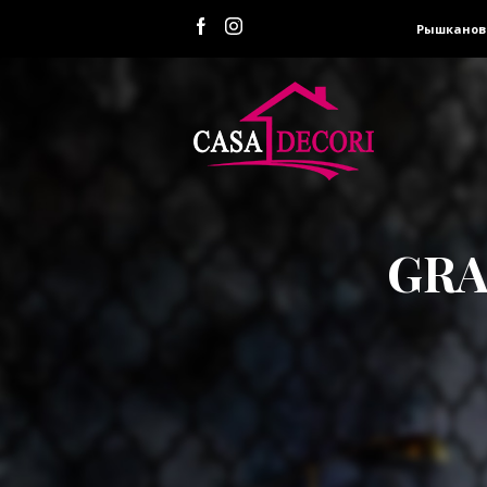
Рышканов
GRA