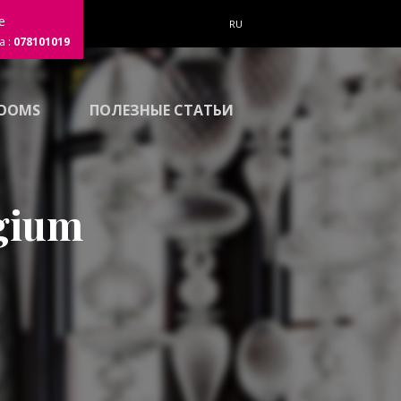
е
RU
а :
078101019
OOMS
ПОЛЕЗНЫЕ СТАТЬИ
gium