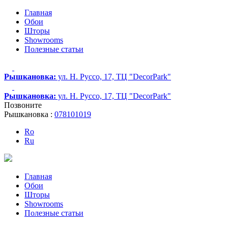
Главная
Обои
Шторы
Showrooms
Полезные статьи
Рышкановка:
ул. Н. Руссо, 17, ТЦ "DecorPark"
Рышкановка:
ул. Н. Руссо, 17, ТЦ "DecorPark"
Позвоните
Рышкановка :
078101019
Ro
Ru
Главная
Обои
Шторы
Showrooms
Полезные статьи