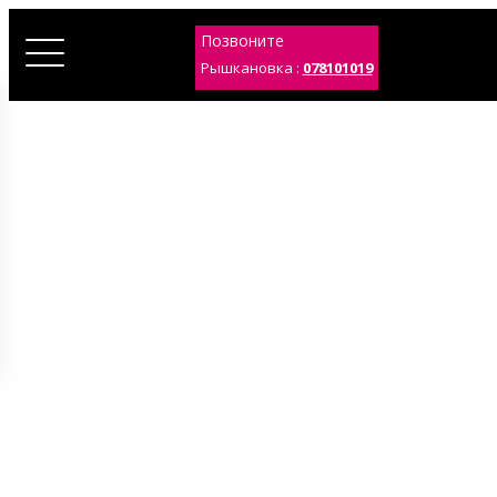
Позвоните
Рышкановка :
078101019
imagine draperii