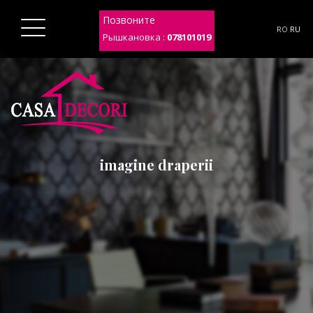
Позвоните
RO
RU
Рышкановка :
078101019
imagine draperii