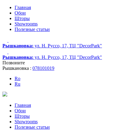
Главная
Обои
Шторы
Showrooms
Полезные статьи
Рышкановка:
ул. Н. Руссо, 17, ТЦ "DecorPark"
Рышкановка:
ул. Н. Руссо, 17, ТЦ "DecorPark"
Позвоните
Рышкановка :
078101019
Ro
Ru
Главная
Обои
Шторы
Showrooms
Полезные статьи