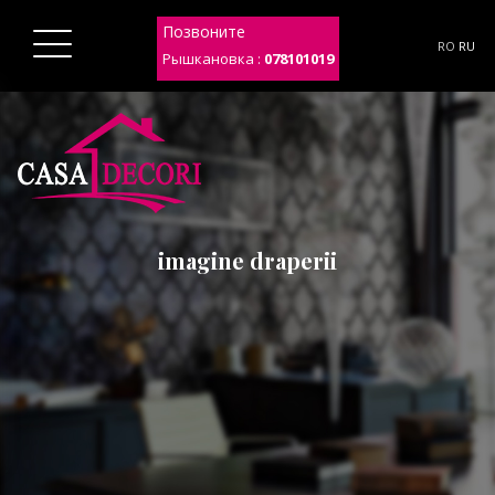
Позвоните
RO
RU
Рышкановка :
078101019
imagine draperii