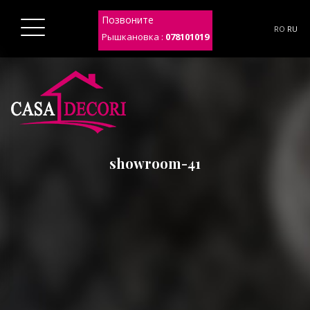
Позвоните
RO
RU
Рышкановка :
078101019
showroom-41