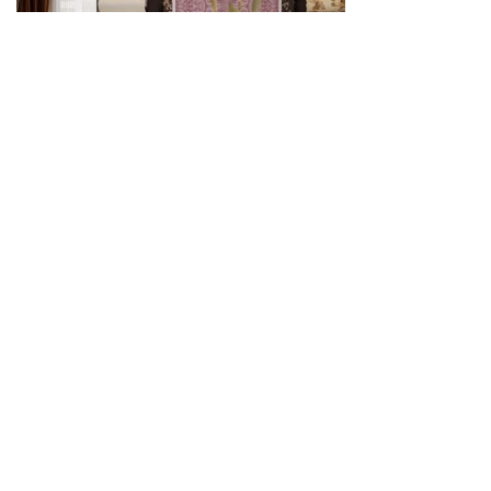
Showroom Рышкановка
ул. Н. Руссо, 17, ТЦ "DecorPark"
078101019