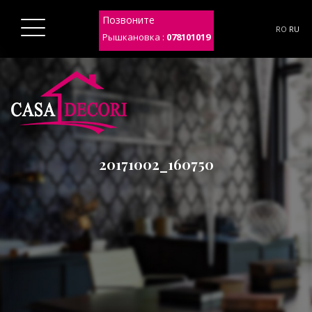
Позвоните
RO
RU
Рышкановка :
078101019
20171002_160750