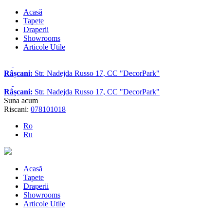
Acasă
Tapete
Draperii
Showrooms
Articole Utile
Râșcani:
Str. Nadejda Russo 17, CC "DecorPark"
Râșcani:
Str. Nadejda Russo 17, CC "DecorPark"
Suna acum
Riscani:
078101018
Ro
Ru
Acasă
Tapete
Draperii
Showrooms
Articole Utile