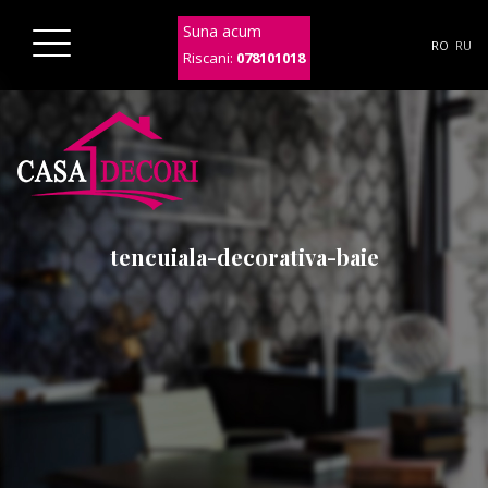
Suna acum
RO
RU
Riscani:
078101018
tencuiala-decorativa-baie